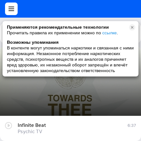
Применяются рекомендательные технологии
Прочитать правила их применении можно по
Каталог
Рекомендации
ссылке
.
Возможны упоминания
В контенте могут упоминаться наркотики и связанная с ними
информация. Незаконное потребление наркотических
Infinite Beat
средств, психотропных веществ и их аналогов причиняет
вред здоровью, их незаконный оборот запрещён и влечёт
Psychic TV
установленную законодательством ответственность
Infinite Beat
6:37
Psychic TV