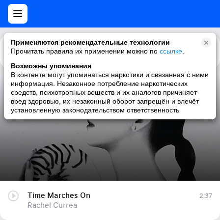
Применяются рекомендательные технологии
Прочитать правила их применении можно по
Каталог
Рекомендации
ссылке
.
Возможны упоминания
В контенте могут упоминаться наркотики и связанная с ними
информация. Незаконное потребление наркотических
Time Marches On
средств, психотропных веществ и их аналогов причиняет
вред здоровью, их незаконный оборот запрещён и влечёт
Rachel Currea
установленную законодательством ответственность
Time Marches On
2:37
Rachel Currea