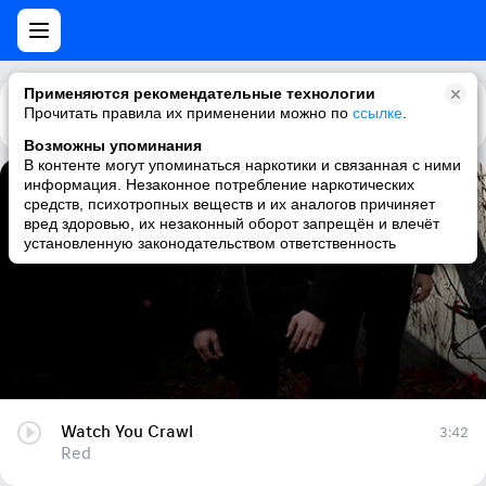
Применяются рекомендательные технологии
Прочитать правила их применении можно по
Каталог
Рекомендации
ссылке
.
Возможны упоминания
В контенте могут упоминаться наркотики и связанная с ними
информация. Незаконное потребление наркотических
Watch You Crawl
средств, психотропных веществ и их аналогов причиняет
вред здоровью, их незаконный оборот запрещён и влечёт
Red
установленную законодательством ответственность
Watch You Crawl
3:42
Red