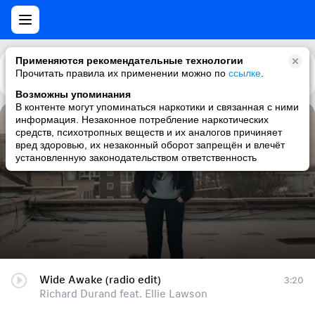
Применяются рекомендательные технологии
Прочитать правила их применении можно по
Каталог
Рекомендации
ссылке
.
Возможны упоминания
В контенте могут упоминаться наркотики и связанная с ними
информация. Незаконное потребление наркотических
Wide Awake (radio edit)
средств, психотропных веществ и их аналогов причиняет
вред здоровью, их незаконный оборот запрещён и влечёт
Richard Durand feat. Ellie Lawson
установленную законодательством ответственность
Wide Awake (radio edit)
3:20
Richard Durand feat. Ellie Lawson