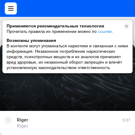
Применяются рекомендательные технологии
Прочитать правила их применении можно по
Каталог
Рекомендации
ссылке
.
Возможны упоминания
В контенте могут упоминаться наркотики и связанная с ними
информация. Незаконное потребление наркотических
Riger
средств, психотропных веществ и их аналогов причиняет
вред здоровью, их незаконный оборот запрещён и влечёт
Riger
установленную законодательством ответственность
Riger
5:37
Riger