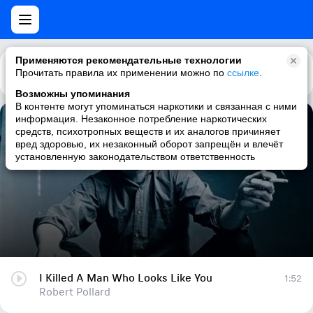
Применяются рекомендательные технологии
Прочитать правила их применении можно по
Каталог
Рекомендации
ссылке
.
Возможны упоминания
В контенте могут упоминаться наркотики и связанная с ними
информация. Незаконное потребление наркотических
I Killed A Man Who Looks Like You
средств, психотропных веществ и их аналогов причиняет
вред здоровью, их незаконный оборот запрещён и влечёт
Robert Pollard
установленную законодательством ответственность
I Killed A Man Who Looks Like You
1:52
Robert Pollard