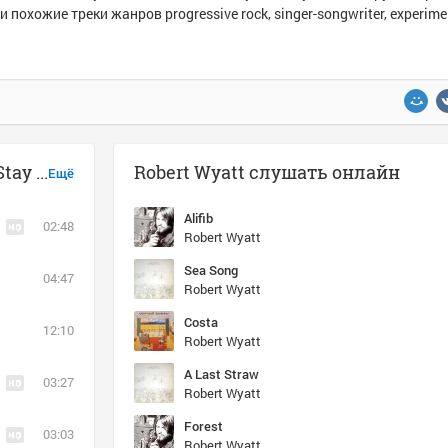
и похожие треки жанров progressive rock, singer-songwriter, experime
Музыка похожая на Robert Wyatt - Stay Tuned
Robert Wyatt слушать онлайн
Ещё
Alifib
02:48
Robert Wyatt
Sea Song
04:47
Robert Wyatt
Costa
12:10
Robert Wyatt
A Last Straw
03:27
Robert Wyatt
Forest
03:03
Robert Wyatt