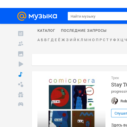
КАТАЛОГ
ПОСЛЕДНИЕ ЗАПРОСЫ
А
Б
В
Г
Д
Е
Ё
Ж
З
И
Й
К
Л
М
Н
О
П
Р
С
Т
У
Ф
Х
Ц
Ч
Трек
Stay 
progressi
Rob
Слуша
Здесь вы