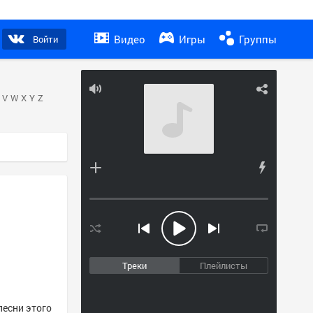
Видео
Игры
Группы
Войти
V
W
X
Y
Z
Треки
Плейлисты
песни этого