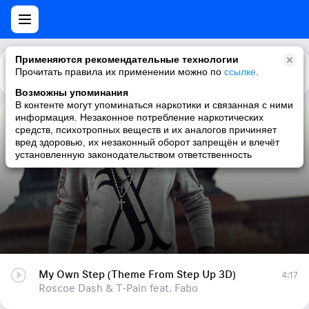
Применяются рекомендательные технологии
Прочитать правила их применении можно по
Каталог
Рекомендации
ссылке
.
Возможны упоминания
В контенте могут упоминаться наркотики и связанная с ними
информация. Незаконное потребление наркотических
My Own Step (Theme From Step Up 3D)
средств, психотропных веществ и их аналогов причиняет
вред здоровью, их незаконный оборот запрещён и влечёт
Roscoe Dash & T-Pain feat. Fabo
установленную законодательством ответственность
My Own Step (Theme From Step Up 3D)
4:17
Roscoe Dash & T-Pain feat. Fabo