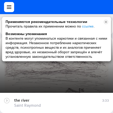
Применяются рекомендательные технологии
Прочитать правила их применении можно по
Каталог
Рекомендации
ссылке
.
Возможны упоминания
В контенте могут упоминаться наркотики и связанная с ними
информация. Незаконное потребление наркотических
the river
средств, психотропных веществ и их аналогов причиняет
вред здоровью, их незаконный оборот запрещён и влечёт
Saint Raymond
установленную законодательством ответственность
the river
3:33
Saint Raymond