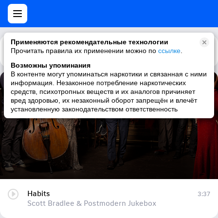
Применяются рекомендательные технологии
Прочитать правила их применении можно по
Каталог
Рекомендации
ссылке
.
Возможны упоминания
В контенте могут упоминаться наркотики и связанная с ними
информация. Незаконное потребление наркотических
Habits
средств, психотропных веществ и их аналогов причиняет
вред здоровью, их незаконный оборот запрещён и влечёт
Scott Bradlee & Postmodern Jukebox
установленную законодательством ответственность
Habits
3:37
Scott Bradlee & Postmodern Jukebox