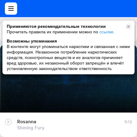
Применяются рекомендательные технологии
Прочитать правила их применении можно по
Каталог
Рекомендации
ссылке
.
Возможны упоминания
В контенте могут упоминаться наркотики и связанная с ними
информация. Незаконное потребление наркотических
Rosanna
средств, психотропных веществ и их аналогов причиняет
вред здоровью, их незаконный оборот запрещён и влечёт
Shining Fury
установленную законодательством ответственность
Rosanna
5:12
Shining Fury