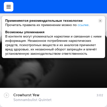
Применяются рекомендательные технологии
Прочитать правила их применении можно по
Каталог
Рекомендации
ссылке
.
Возможны упоминания
В контенте могут упоминаться наркотики и связанная с ними
информация. Незаконное потребление наркотических
Crowhurst Yew
средств, психотропных веществ и их аналогов причиняет
вред здоровью, их незаконный оборот запрещён и влечёт
Somnambulist Quintet
установленную законодательством ответственность
Crowhurst Yew
3:02
Somnambulist Quintet