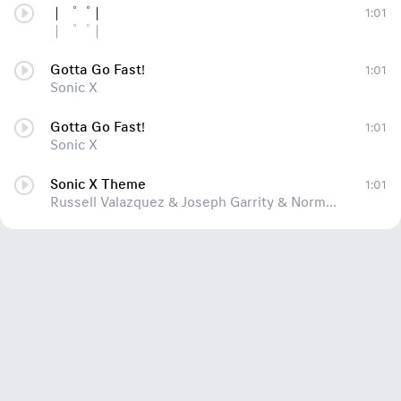
｜゜゜｜
1:01
｜゜゜｜
Gotta Go Fast!
1:01
Sonic X
Gotta Go Fast!
1:01
Sonic X
Sonic X Theme
1:01
Russell Valazquez & Joseph Garrity & Norman Grossfeld