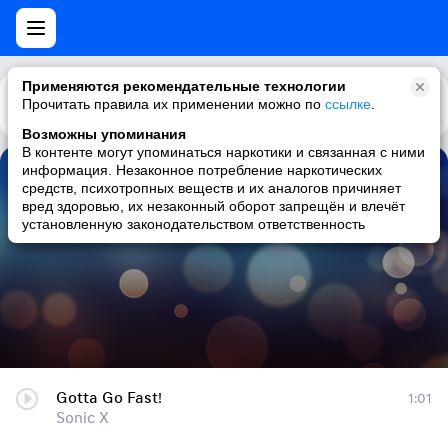
Применяются рекомендательные технологии
Прочитать правила их применении можно по
Каталог
Рекомендации
ссылке
.
Возможны упоминания
В контенте могут упоминаться наркотики и связанная с ними
информация. Незаконное потребление наркотических
Gotta Go Fast!
средств, психотропных веществ и их аналогов причиняет
вред здоровью, их незаконный оборот запрещён и влечёт
Sonic X
установленную законодательством ответственность
Gotta Go Fast!
1:01
Sonic X