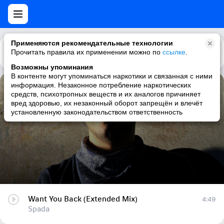
Применяются рекомендательные технологии
Прочитать правила их применении можно по
Каталог
Рекомендации
ссылке
.
Возможны упоминания
В контенте могут упоминаться наркотики и связанная с ними
информация. Незаконное потребление наркотических
Want You Back (Extended Mix)
средств, психотропных веществ и их аналогов причиняет
вред здоровью, их незаконный оборот запрещён и влечёт
Spada
установленную законодательством ответственность
Want You Back (Extended Mix)
4:49
Spada