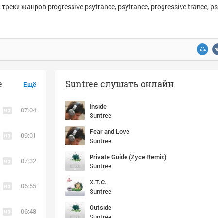
треки жанров progressive psytrance, psytrance, progressive trance, ps
e
Suntree слушать онлайн
Ещё
Inside
07:04
Suntree
Fear and Love
09:01
Suntree
Private Guide (Zyce Remix)
07:32
Suntree
X.T.C.
06:55
Suntree
Outside
06:48
Suntree