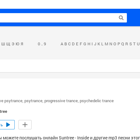
Ш
Щ
Э
Ю
Я
0 .. 9
A
B
C
D
E
F
G
H
I
J
K
L
M
N
O
P
Q
R
S
T
U
ve psytrance
psytrance
progressive trance
psychedelic trance
tree
ть
 можете послушать онлайн Suntree - Inside и другие mp3 песни этог