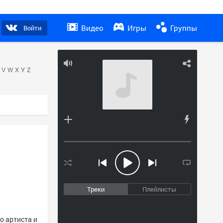
Видео
Игры
Группы
Войти
V
W
X
Y
Z
Треки
Плейлисты
о артиста и