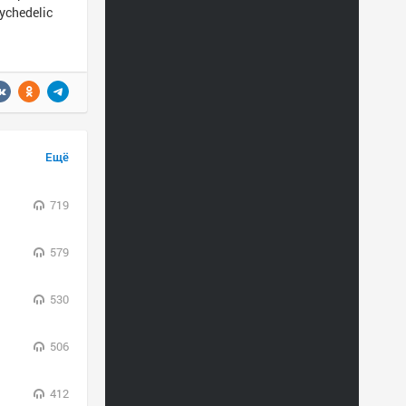
ychedelic
Ещё
719
579
530
506
412