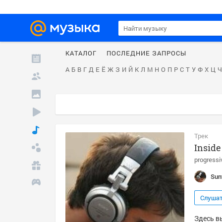
КАТАЛОГ
ПОСЛЕДНИЕ ЗАПРОСЫ
А
Б
В
Г
Д
Е
Ё
Ж
З
И
Й
К
Л
М
Н
О
П
Р
С
Т
У
Ф
Х
Ц
Ч
Трек
Inside
progressi
Sun
Слуша
Здесь вы