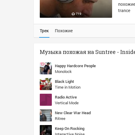
похожие 
trance
719
Трек
Похожие
Музыка похожая на Suntree - Insid
Happy Hardcore People
Monolock
Black Light
Time in Motion
Radio Active
Vertical Mode
New Clear War Head
Ritree
Keep On Rocking
Interactive Noise