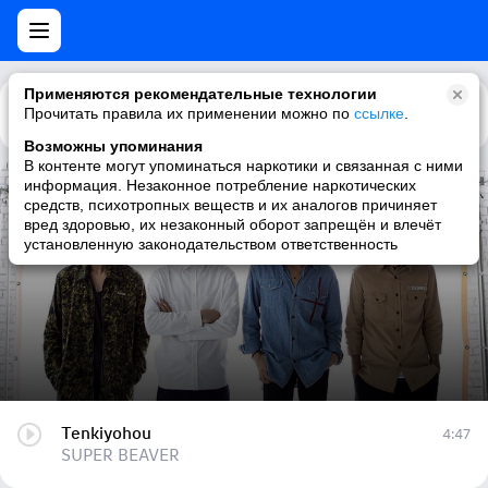
Применяются рекомендательные технологии
Прочитать правила их применении можно по
Каталог
Рекомендации
ссылке
.
Возможны упоминания
В контенте могут упоминаться наркотики и связанная с ними
информация. Незаконное потребление наркотических
Tenkiyohou
средств, психотропных веществ и их аналогов причиняет
вред здоровью, их незаконный оборот запрещён и влечёт
SUPER BEAVER
установленную законодательством ответственность
Tenkiyohou
4:47
SUPER BEAVER