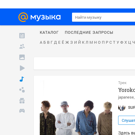
КАТАЛОГ
ПОСЛЕДНИЕ ЗАПРОСЫ
А
Б
В
Г
Д
Е
Ё
Ж
З
И
Й
К
Л
М
Н
О
П
Р
С
Т
У
Ф
Х
Ц
Ч
Трек
Yoroko
japanese
SU
Слуша
Здесь в