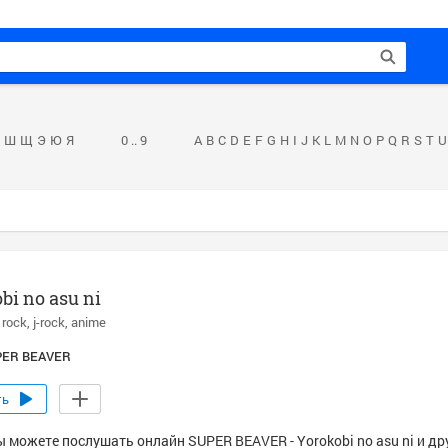
Ш
Щ
Э
Ю
Я
0 .. 9
A
B
C
D
E
F
G
H
I
J
K
L
M
N
O
P
Q
R
S
T
U
bi no asu ni
rock
j-rock
anime
PER BEAVER
ть
ы можете послушать онлайн SUPER BEAVER - Yorokobi no asu ni и др