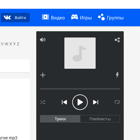
Видео
Игры
Группы
Войти
V
W
X
Y
Z
Треки
Плейлисты
угие mp3