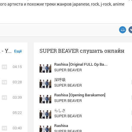
ого артиста и похожие треки жанров japanese, rock, j-rock, anime
Музыка похожая на SUPER BEAVER - Yorokobi no asu ni
SUPER BEAVER слушать онлайн
Ещё
Rashisa [Original FULL Op Barakamon]
04:15
SUPER BEAVER
深呼吸
03:28
SUPER BEAVER
Rashisa [Opening Barakamon]
03:39
SUPER BEAVER
らしさ
05:22
SUPER BEAVER
Rashisa
03:40
SUPER BEAVER