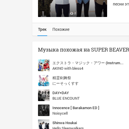
песни эт
2
Трек
Похожие
エクストラ・マジック・アワー (Instrumental)
AKINO with bless4
精霊剣舞祭
にーそっくすす
DAY×DAY
BLUE ENCOUNT
Innocence [ Barakamon ED ]
Noisycell
Shinwa Houkai
Hello Sleepwalkers