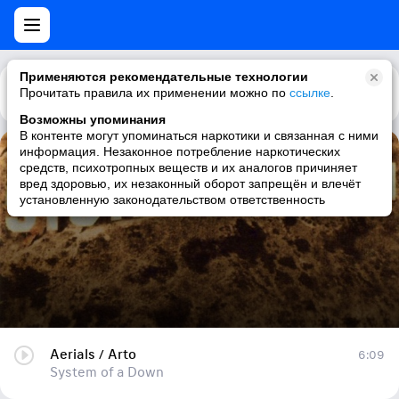
Применяются рекомендательные технологии
Прочитать правила их применении можно по
Каталог
Рекомендации
ссылке
.
Возможны упоминания
В контенте могут упоминаться наркотики и связанная с ними
информация. Незаконное потребление наркотических
Aerials / Arto
средств, психотропных веществ и их аналогов причиняет
вред здоровью, их незаконный оборот запрещён и влечёт
System of a Down
установленную законодательством ответственность
Aerials / Arto
6:09
System of a Down