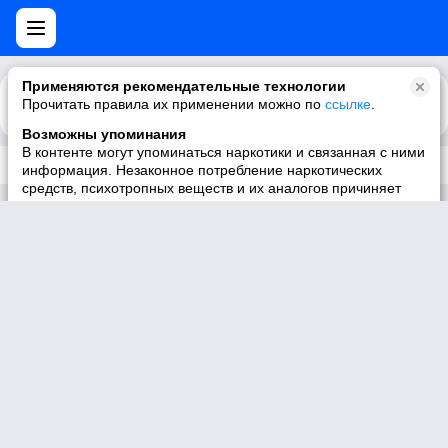
Применяются рекомендательные технологии
Прочитать правила их применении можно по
Каталог
Рекомендации
ссылке
.
Возможны упоминания
В контенте могут упоминаться наркотики и связанная с ними
Трек не существует
информация. Незаконное потребление наркотических
средств, психотропных веществ и их аналогов причиняет
вред здоровью, их незаконный оборот запрещён и влечёт
установленную законодательством ответственность