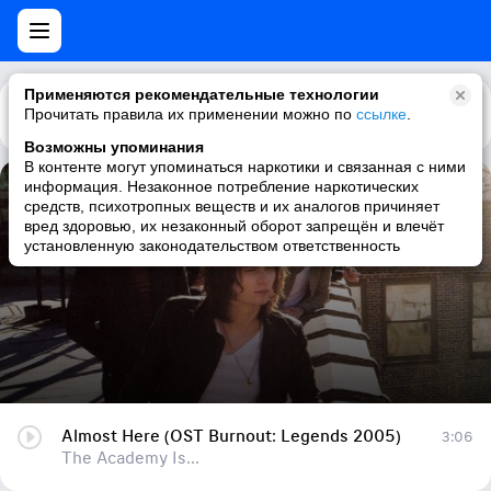
Применяются рекомендательные технологии
Прочитать правила их применении можно по
Каталог
Рекомендации
ссылке
.
Возможны упоминания
В контенте могут упоминаться наркотики и связанная с ними
информация. Незаконное потребление наркотических
Almost Here (OST Burnout: Legends 2005)
средств, психотропных веществ и их аналогов причиняет
вред здоровью, их незаконный оборот запрещён и влечёт
The Academy Is...
установленную законодательством ответственность
Almost Here (OST Burnout: Legends 2005)
3:06
The Academy Is...