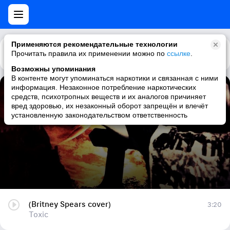
Применяются рекомендательные технологии
Прочитать правила их применении можно по
Каталог
Рекомендации
ссылке
.
Возможны упоминания
В контенте могут упоминаться наркотики и связанная с ними
информация. Незаконное потребление наркотических
(Britney Spears cover)
средств, психотропных веществ и их аналогов причиняет
вред здоровью, их незаконный оборот запрещён и влечёт
Toxic
установленную законодательством ответственность
(Britney Spears cover)
3:20
Toxic