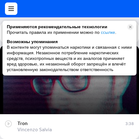
Применяются рекомендательные технологии
Прочитать правила их применении можно по
Каталог
Рекомендации
ссылке
.
Возможны упоминания
В контенте могут упоминаться наркотики и связанная с ними
информация. Незаконное потребление наркотических
Tron
средств, психотропных веществ и их аналогов причиняет
вред здоровью, их незаконный оборот запрещён и влечёт
Vincenzo Salvia
установленную законодательством ответственность
Tron
3:38
Vincenzo Salvia