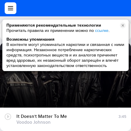
Применяются рекомендательные технологии
Прочитать правила их применении можно по
Каталог
Рекомендации
ссылке
.
Возможны упоминания
В контенте могут упоминаться наркотики и связанная с ними
информация. Незаконное потребление наркотических
It Doesn't Matter To Me
средств, психотропных веществ и их аналогов причиняет
вред здоровью, их незаконный оборот запрещён и влечёт
Voodoo Johnson
установленную законодательством ответственность
It Doesn't Matter To Me
3:45
Voodoo Johnson