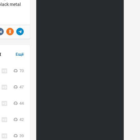
black metal
н
Ещё
70
47
44
42
39