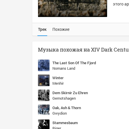
этого ар
Трек
Похожие
The Last Son Of The Fjord
Nomans Land
Winter
Menhir
Dem Skirnir Zu Ehren
Gernotshagen
Oak, Ash & Thorn
Gwydion
Stammesbaum
Riger