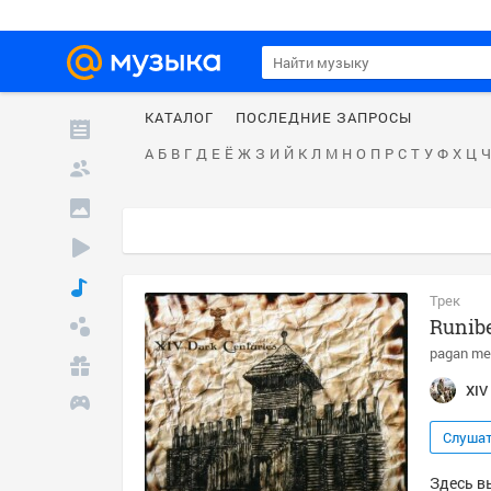
КАТАЛОГ
ПОСЛЕДНИЕ ЗАПРОСЫ
А
Б
В
Г
Д
Е
Ё
Ж
З
И
Й
К
Л
М
Н
О
П
Р
С
Т
У
Ф
Х
Ц
Ч
Трек
Runib
pagan me
XIV
Слуша
Здесь вы