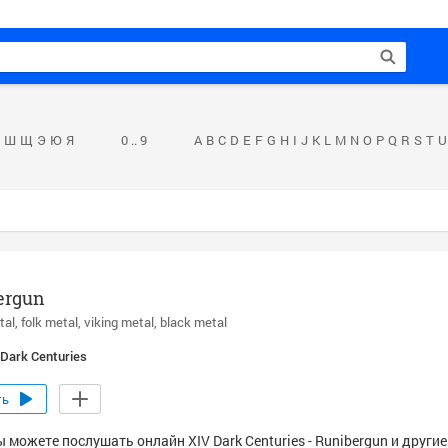
Ш
Щ
Э
Ю
Я
0 .. 9
A
B
C
D
E
F
G
H
I
J
K
L
M
N
O
P
Q
R
S
T
U
ergun
tal
folk metal
viking metal
black metal
 Dark Centuries
ть
 можете послушать онлайн XIV Dark Centuries - Runibergun и други