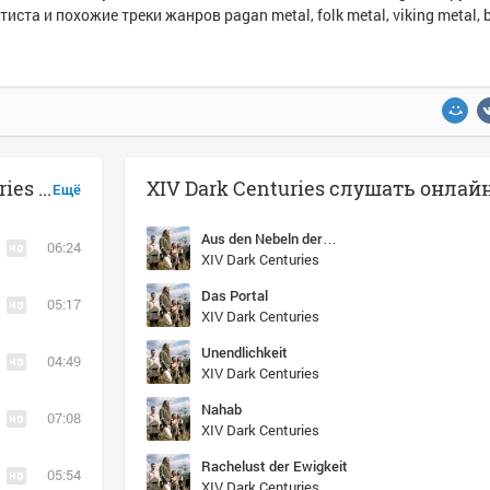
тиста и похожие треки жанров pagan metal, folk metal, viking metal, 
Музыка похожая на XIV Dark Centuries - Runibergun
XIV Dark Centuries слушать онлай
Ещё
Aus den Nebeln der…
06:24
XIV Dark Centuries
Das Portal
05:17
XIV Dark Centuries
Unendlichkeit
04:49
XIV Dark Centuries
Nahab
07:08
XIV Dark Centuries
Rachelust der Ewigkeit
05:54
XIV Dark Centuries