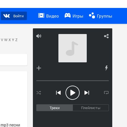
Видео
Игры
Группы
Войти
V
W
X
Y
Z
Треки
Плейлисты
е mp3 песни