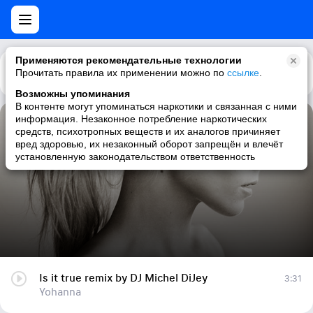
Применяются рекомендательные технологии
Прочитать правила их применении можно по
Каталог
Рекомендации
ссылке
.
Возможны упоминания
В контенте могут упоминаться наркотики и связанная с ними
информация. Незаконное потребление наркотических
Is it true remix by DJ Michel DiJey
средств, психотропных веществ и их аналогов причиняет
вред здоровью, их незаконный оборот запрещён и влечёт
Yohanna
установленную законодательством ответственность
Is it true remix by DJ Michel DiJey
3:31
Yohanna