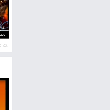
6:41
page