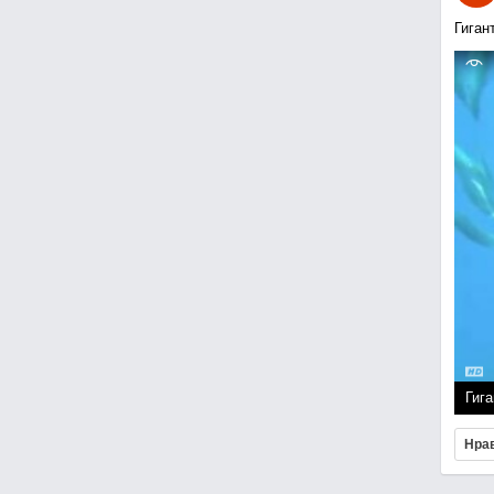
Гиган
Гига
Нра