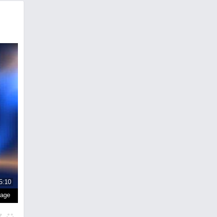
5:10
page