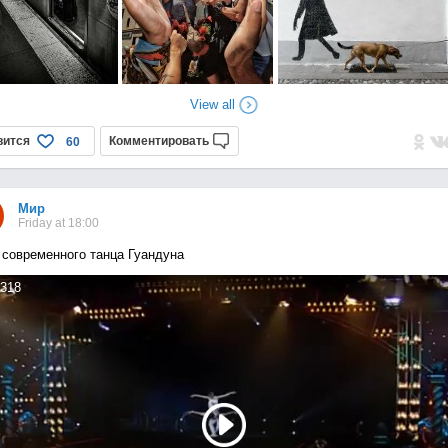
View all
вится
Комментировать
60
Мир
Friday at 18:00
 современного танца Гуандуна
318