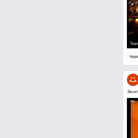
Теа
Нра
Эксит