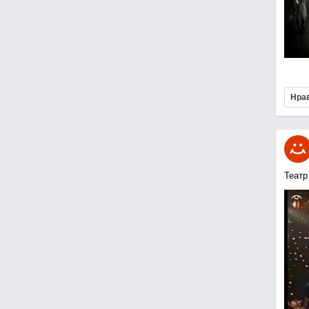
Нра
Театр