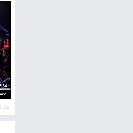
5:54
page