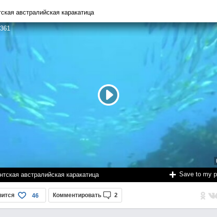
тская австралийская каракатица
361
Save to my 
нтская австралийская каракатица
вится
Комментировать
2
46