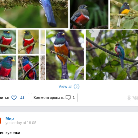
View all
вится
Комментировать
1
41
Мир
yesterday at 18:08
ие куколки