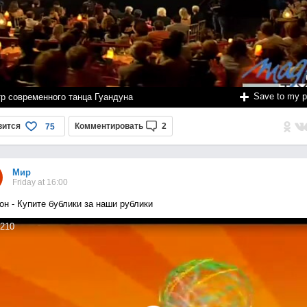
Save to my 
тр современного танца Гуандуна
вится
Комментировать
2
75
Мир
Friday at 16:00
он - Купите бублики за наши рублики
210