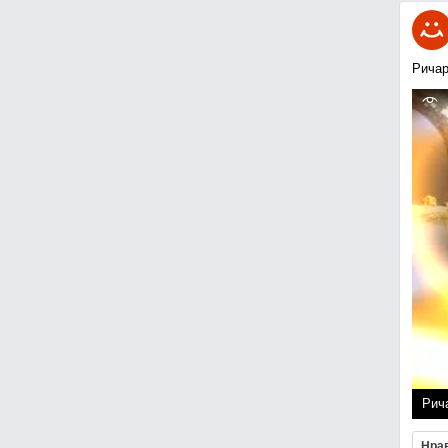
Ричар
Рич
Нра