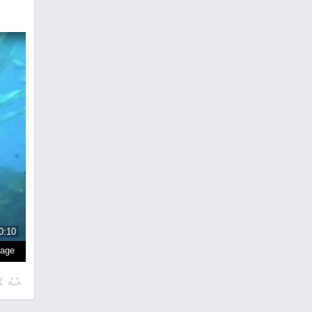
0:10
page