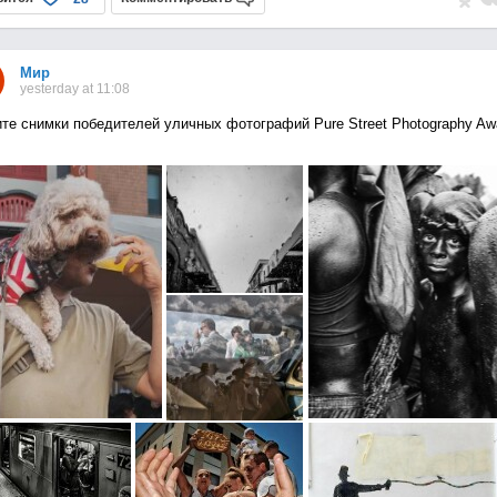
Мир
yesterday at 11:08
те снимки победителей уличных фотографий Pure Street Photography Aw