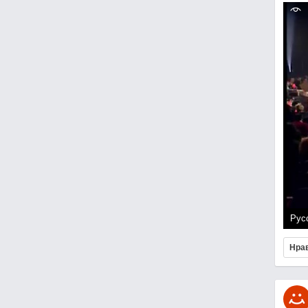
Рус
Нра