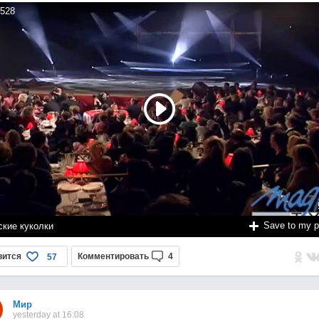
528
Save to my 
ские куколки
вится
Комментировать
4
57
Мир
yesterday at 16:08