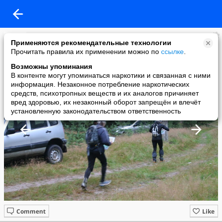
KAA
Применяются рекомендательные технологии
added a photo
Прочитать правила их применении можно по
ссылке
.
09 Aug в 19:09
Возможны упоминания
В контенте могут упоминаться наркотики и связанная с ними
информация. Незаконное потребление наркотических
средств, психотропных веществ и их аналогов причиняет
вред здоровью, их незаконный оборот запрещён и влечёт
установленную законодательством ответственность
Comment
Like