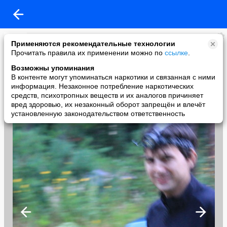
KAA
Применяются рекомендательные технологии
added a photo
Прочитать правила их применении можно по
ссылке
.
09 Aug в 19:08
Возможны упоминания
В контенте могут упоминаться наркотики и связанная с ними
информация. Незаконное потребление наркотических
средств, психотропных веществ и их аналогов причиняет
вред здоровью, их незаконный оборот запрещён и влечёт
установленную законодательством ответственность