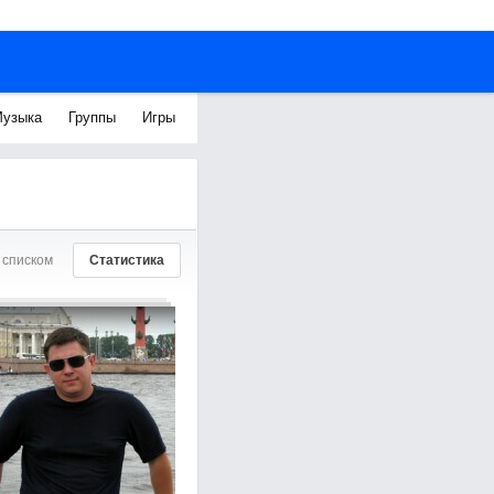
узыка
Группы
Игры
 списком
Статистика