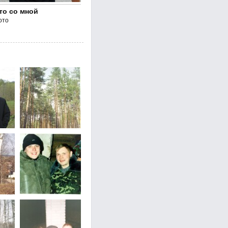
то со мной
ото