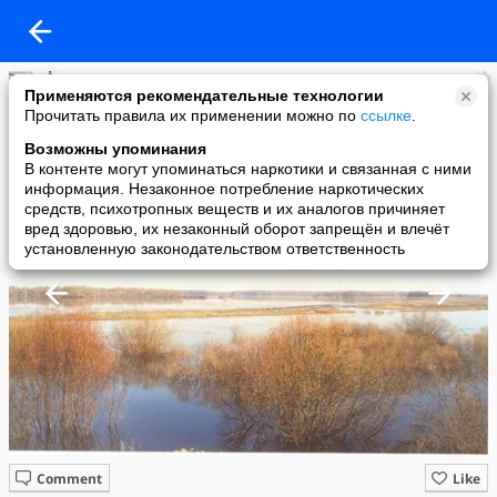
E.V.Geniy
Применяются рекомендательные технологии
added a photo
Прочитать правила их применении можно по
ссылке
.
11 May в 11:14
Возможны упоминания
В контенте могут упоминаться наркотики и связанная с ними
информация. Незаконное потребление наркотических
средств, психотропных веществ и их аналогов причиняет
вред здоровью, их незаконный оборот запрещён и влечёт
установленную законодательством ответственность
Comment
Like