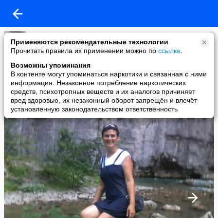
Валентинка
Применяются рекомендательные технологии
added a photo
Прочитать правила их применении можно по
ссылке
.
06 Oct в 14:02
Возможны упоминания
В контенте могут упоминаться наркотики и связанная с ними
информация. Незаконное потребление наркотических
средств, психотропных веществ и их аналогов причиняет
вред здоровью, их незаконный оборот запрещён и влечёт
установленную законодательством ответственность