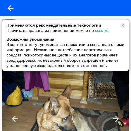
Валентинка
Применяются рекомендательные технологии
added a photo
Прочитать правила их применении можно по
ссылке
.
15 Feb в 17:38
Возможны упоминания
В контенте могут упоминаться наркотики и связанная с ними
информация. Незаконное потребление наркотических
средств, психотропных веществ и их аналогов причиняет
вред здоровью, их незаконный оборот запрещён и влечёт
установленную законодательством ответственность