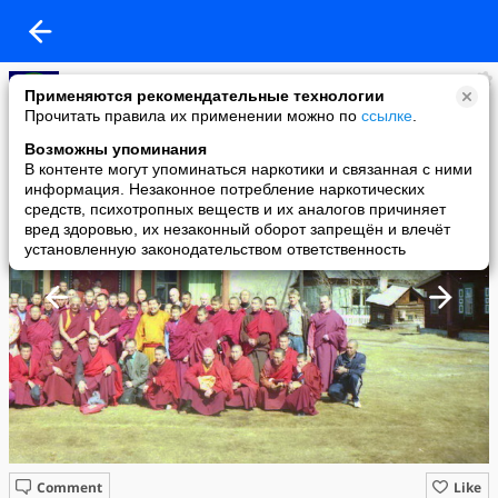
Сукхавати
Применяются рекомендательные технологии
added a photo
Прочитать правила их применении можно по
ссылке
.
26 Jul в 11:01
Возможны упоминания
В контенте могут упоминаться наркотики и связанная с ними
информация. Незаконное потребление наркотических
средств, психотропных веществ и их аналогов причиняет
вред здоровью, их незаконный оборот запрещён и влечёт
установленную законодательством ответственность
Comment
Like