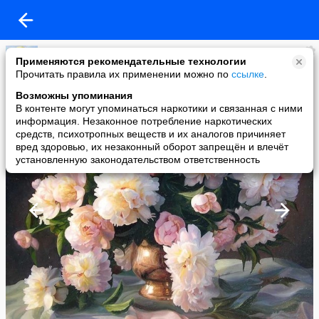
Лариса Росс
Применяются рекомендательные технологии
added a photo
Прочитать правила их применении можно по
ссылке
.
21 May в 16:50
Возможны упоминания
В контенте могут упоминаться наркотики и связанная с ними
информация. Незаконное потребление наркотических
средств, психотропных веществ и их аналогов причиняет
вред здоровью, их незаконный оборот запрещён и влечёт
установленную законодательством ответственность