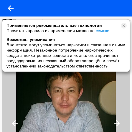
Daniyar Tassybayev
Применяются рекомендательные технологии
added a photo
Прочитать правила их применении можно по
ссылке
.
11 Aug в 00:12
Возможны упоминания
В контенте могут упоминаться наркотики и связанная с ними
информация. Незаконное потребление наркотических
средств, психотропных веществ и их аналогов причиняет
вред здоровью, их незаконный оборот запрещён и влечёт
установленную законодательством ответственность