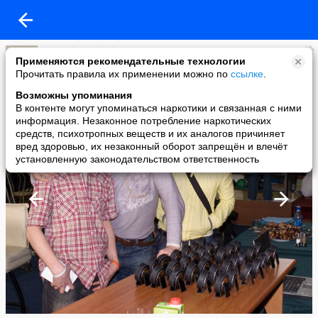
Tim Palamarchuk
Применяются рекомендательные технологии
added a photo
Прочитать правила их применении можно по
ссылке
.
27 Apr в 07:01
Возможны упоминания
В контенте могут упоминаться наркотики и связанная с ними
информация. Незаконное потребление наркотических
средств, психотропных веществ и их аналогов причиняет
вред здоровью, их незаконный оборот запрещён и влечёт
установленную законодательством ответственность