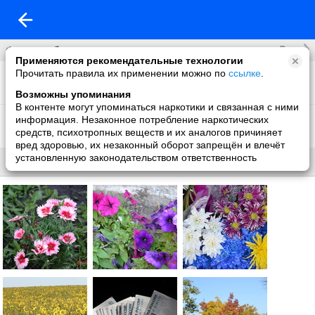
Все
Фотоальбомы
Применяются рекомендательные технологии
Прочитать правила их применении можно по
ссылке
.
Фото со мной
6 фото
Возможны упоминания
В контенте могут упоминаться наркотики и связанная с ними
Фон на обложку
информация. Незаконное потребление наркотических
10 фото
средств, психотропных веществ и их аналогов причиняет
вред здоровью, их незаконный оборот запрещён и влечёт
установленную законодательством ответственность
Все
Без названия