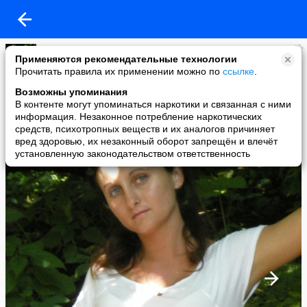
Марина Цулая
Применяются рекомендательные технологии
added a photo
Прочитать правила их применении можно по
ссылке
.
03 Apr в 23:35
Возможны упоминания
В контенте могут упоминаться наркотики и связанная с ними
информация. Незаконное потребление наркотических
средств, психотропных веществ и их аналогов причиняет
вред здоровью, их незаконный оборот запрещён и влечёт
установленную законодательством ответственность