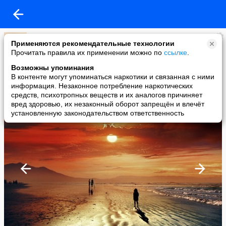
Путешествия по России
Применяются рекомендательные технологии
added a photo
Прочитать правила их применении можно по
ссылке
.
15 May в 14:02
Возможны упоминания
В контенте могут упоминаться наркотики и связанная с ними
информация. Незаконное потребление наркотических
средств, психотропных веществ и их аналогов причиняет
вред здоровью, их незаконный оборот запрещён и влечёт
установленную законодательством ответственность