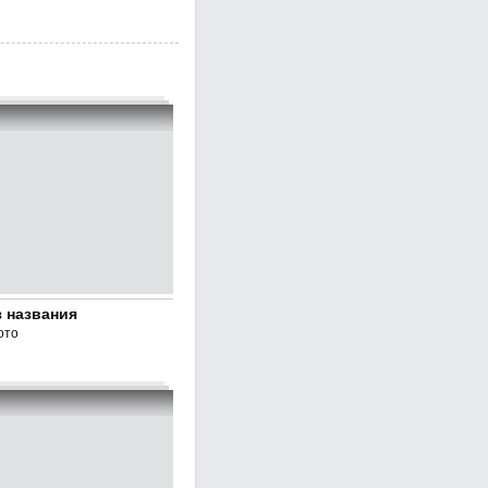
 названия
ото