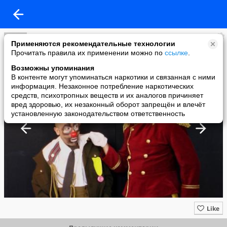
ЦИРКОМАНИЯ !!!
Применяются рекомендательные технологии
added a photo
Прочитать правила их применении можно по
ссылке
.
05 Aug в 16:21
Возможны упоминания
В контенте могут упоминаться наркотики и связанная с ними
информация. Незаконное потребление наркотических
средств, психотропных веществ и их аналогов причиняет
вред здоровью, их незаконный оборот запрещён и влечёт
установленную законодательством ответственность
Like