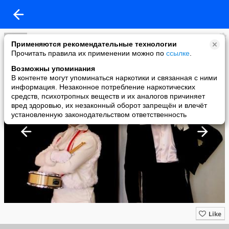
ЦИРКОМАНИЯ !!!
Применяются рекомендательные технологии
added a photo
Прочитать правила их применении можно по
ссылке
.
05 Aug в 16:24
Возможны упоминания
В контенте могут упоминаться наркотики и связанная с ними
информация. Незаконное потребление наркотических
средств, психотропных веществ и их аналогов причиняет
вред здоровью, их незаконный оборот запрещён и влечёт
установленную законодательством ответственность
Like