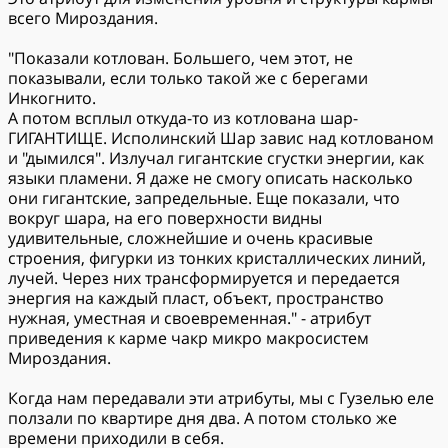
всего Мироздания.
"Показали котлован. Большего, чем этот, не
показывали, если только такой же с берегами
Инкогнито.
А потом всплыл откуда-то из котлована шар-
ГИГАНТИЩЕ. Исполинский Шар завис над котлованом
и "дымился". Излучал гигантские сгустки энергии, как
языки пламени. Я даже не смогу описать насколько
они гигантские, запредельные. Еще показали, что
вокруг шара, на его поверхности видны
удивительные, сложнейшие и очень красивые
строения, фигурки из тонких кристаллических линий,
лучей. Через них трансформируется и передается
энергия на каждый пласт, объект, пространство
нужная, уместная и своевременная." - атрибут
приведения к карме чакр микро макросистем
Мироздания.
Когда нам передавали эти атрибуты, мы с Гузелью еле
ползали по квартире дня два. А потом столько же
времени приходили в себя.