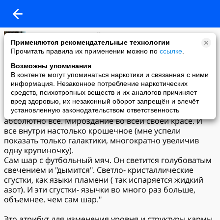
Александр Горловский
Применяются рекомендательные технологии
09-04-2021 12:54
Прочитать правила их применении можно по
ссылке
.
Мироздание
Возможны упоминания
Мы надеялись, что пространство, которое было
В контенте могут упоминаться наркотики и связанная с ними
названо "Инкогнито" было окончательным. Но нет.
информация. Незаконное потребление наркотических
средств, психотропных веществ и их аналогов причиняет
"Нам дали шар многоуровневый кристаллический,
вред здоровью, их незаконный оборот запрещён и влечёт
если так можно его описать. Внутри шара- ВСЕ,
установленную законодательством ответственность
абсолютно все. Мироздание во всей своей красе. И
все внутри настолько крошечное (мне успели
показать только галактики, многократно увеличив
одну крупиночку).
Сам шар с футбольный мяч. Он светится голубоватым
свечением и "дымится". Светло- кристаллические
сгустки, как языки пламени ( так испаряется жидкий
азот). И эти сгустки- язычки во много раз больше,
объемнее. чем сам шар."
Это атрибут для изменения уровня и структуры кармы