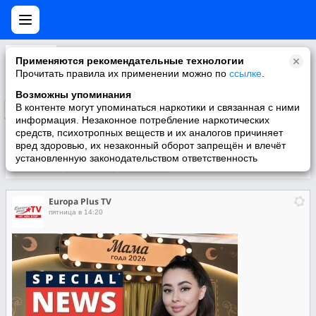
Europa Plus TV
Применяются рекомендательные технологии
HIT NON STOP
Прочитать правила их применении можно по
ссылке
.
Возможны упоминания
В контенте могут упоминаться наркотики и связанная с ними
Подписаться
информация. Незаконное потребление наркотических
средств, психотропных веществ и их аналогов причиняет
вред здоровью, их незаконный оборот запрещён и влечёт
установленную законодательством ответственность
Участники
О группе
Видео
Europa Plus TV
пятница в 14:20