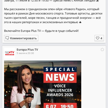
Завтра, 11 июля в 12:50 и 19:50 — Special News с Анной Линдао! 🎤
Мы расскажем о грандиозном опен‑эйре «Нового Радио», который
прошёл в рамках Дня московского спорта. Топовые артисты, десятки
тысяч зрителей, море песен, танцев и праздничной энергии — всё
это в наших репортажах и эксклюзивных интервью 🔥
Включайте Europa Plus TV — будьте в гуще событий!
Комментировать
Europa Plus TV
5 июля в 20:30