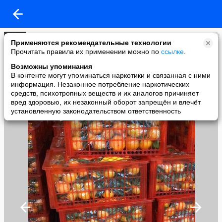
Таможня экспресс
Применяются рекомендательные технологии
added a photo
Прочитать правила их применении можно по
ссылке
.
21 Sep в 08:55
Возможны упоминания
В контенте могут упоминаться наркотики и связанная с ними
информация. Незаконное потребление наркотических
средств, психотропных веществ и их аналогов причиняет
вред здоровью, их незаконный оборот запрещён и влечёт
установленную законодательством ответственность