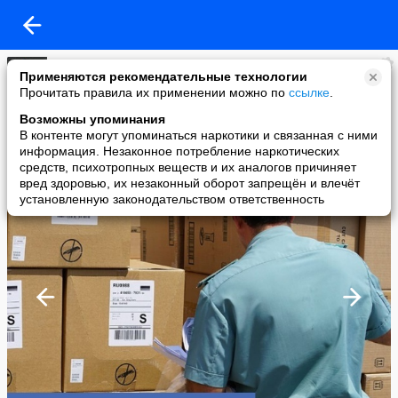
Таможня экспресс
Применяются рекомендательные технологии
added a photo
Прочитать правила их применении можно по
ссылке
.
22 Sep в 12:54
Возможны упоминания
В контенте могут упоминаться наркотики и связанная с ними
информация. Незаконное потребление наркотических
средств, психотропных веществ и их аналогов причиняет
вред здоровью, их незаконный оборот запрещён и влечёт
установленную законодательством ответственность