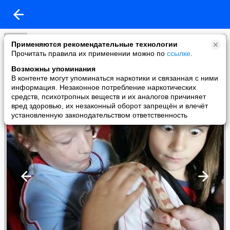
Гаязовы
Применяются рекомендательные технологии
added a photo
Прочитать правила их применении можно по
ссылке
.
19 Jul в 21:51
Возможны упоминания
В контенте могут упоминаться наркотики и связанная с ними
информация. Незаконное потребление наркотических
средств, психотропных веществ и их аналогов причиняет
вред здоровью, их незаконный оборот запрещён и влечёт
установленную законодательством ответственность