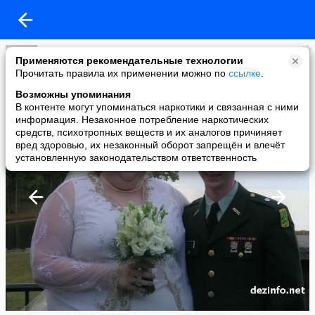
Гаязовы
Применяются рекомендательные технологии
added a photo
Прочитать правила их применении можно по
ссылке
.
19 Jul в 21:57
Возможны упоминания
В контенте могут упоминаться наркотики и связанная с ними
информация. Незаконное потребление наркотических
средств, психотропных веществ и их аналогов причиняет
вред здоровью, их незаконный оборот запрещён и влечёт
установленную законодательством ответственность