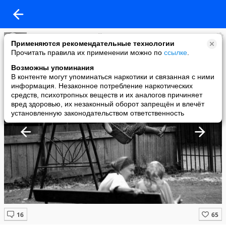
Слова Великих Людей
Применяются рекомендательные технологии
added a photo
Прочитать правила их применении можно по
ссылке
.
16 Jul в 00:31
Возможны упоминания
В контенте могут упоминаться наркотики и связанная с ними
информация. Незаконное потребление наркотических
средств, психотропных веществ и их аналогов причиняет
вред здоровью, их незаконный оборот запрещён и влечёт
установленную законодательством ответственность