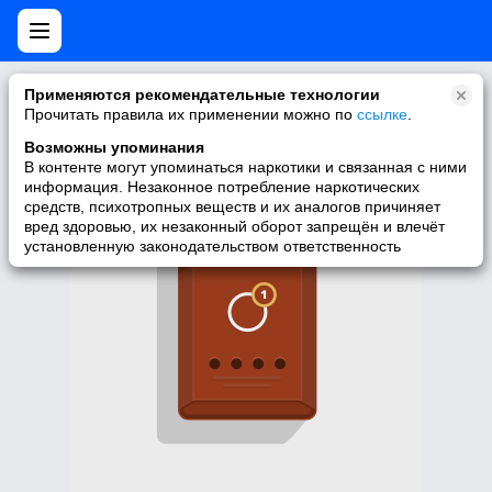
Нет мобильной версии
Применяются рекомендательные технологии
Прочитать правила их применении можно по
ссылке
.
У запрашиваемой вами страницы нет версии для мобильных
устройств. Для её просмотра вы можете перейти на полную
Возможны упоминания
версию Моего Мира.
В контенте могут упоминаться наркотики и связанная с ними
информация. Незаконное потребление наркотических
Перейти на полную версию
средств, психотропных веществ и их аналогов причиняет
вред здоровью, их незаконный оборот запрещён и влечёт
установленную законодательством ответственность